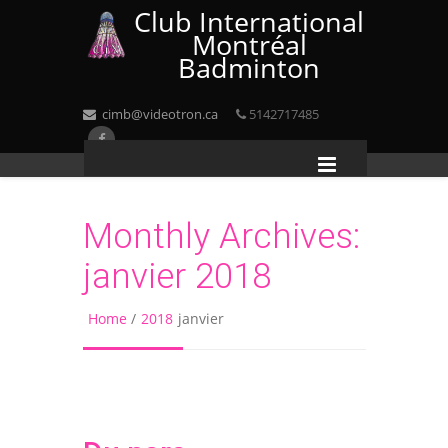
Club International
Montréal
Badminton
cimb@videotron.ca
5142717485
Monthly Archives:
janvier 2018
Home
/
2018
janvier