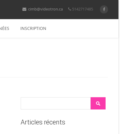
cimb@videotron.ca
5142717485
NÉES
INSCRIPTION
Articles récents