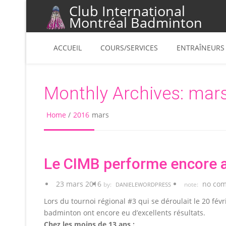
Club International
Montréal Badminton
ACCUEIL
COURS/SERVICES
ENTRAÎNEURS
Monthly Archives:
mars
Home
/
2016
mars
Le CIMB performe encore a
23 mars 2016
no co
by:
note:
DANIELEWORDPRESS
Lors du tournoi régional #3 qui se déroulait le 20 fév
badminton ont encore eu d’excellents résultats.
Chez les moins de 13 ans :